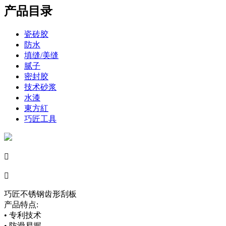
产品目录
瓷砖胶
防水
填缝/美缝
腻子
密封胶
技术砂浆
水漆
東方紅
巧匠工具


巧匠不锈钢齿形刮板
产品特点:
• 专利技术
• 防滑易握