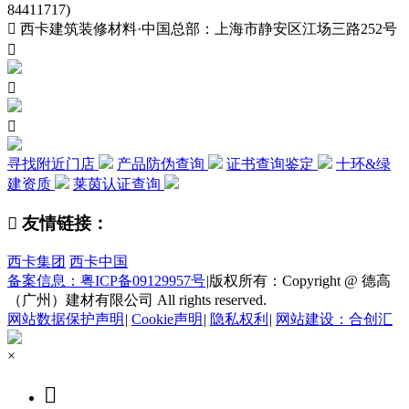
84411717)

西卡建筑装修材料·中国总部：上海市静安区江场三路252号



寻找附近门店
产品防伪查询
证书查询鉴定
十环&绿
建资质
莱茵认证查询

友情链接：
西卡集团
西卡中国
备案信息：粤ICP备09129957号
|
版权所有：Copyright @ 德高
（广州）建材有限公司 All rights reserved.
网站数据保护声明
|
Cookie声明
|
隐私权利
|
网站建设：合创汇
×
