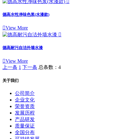

德高水性净味色浆(水漆款)

View More

德高耐污自洁外墙水漆

View More
上一条
1
下一条
总条数：4
关于我们
公司简介
企业文化
荣誉资质
发展历程
产品研发
质量保证
全国分布
可持续发展