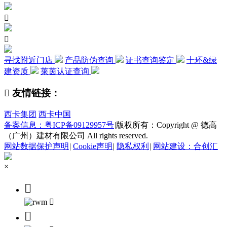


寻找附近门店
产品防伪查询
证书查询鉴定
十环&绿
建资质
莱茵认证查询

友情链接：
西卡集团
西卡中国
备案信息：粤ICP备09129957号
|
版权所有：Copyright @ 德高
（广州）建材有限公司 All rights reserved.
网站数据保护声明
|
Cookie声明
|
隐私权利
|
网站建设：合创汇
×


