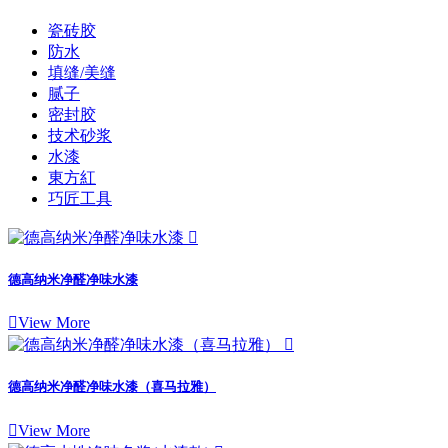
瓷砖胶
防水
填缝/美缝
腻子
密封胶
技术砂浆
水漆
東方紅
巧匠工具

德高纳米净醛净味水漆

View More

德高纳米净醛净味水漆（喜马拉雅）

View More