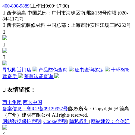
400-800-9889
(工作日9:00~17:30)

西卡德高·中国总部：广州市海珠区南洲路158号南塔 (020-
84411717)

西卡建筑装修材料·中国总部：上海市静安区江场三路252号



寻找附近门店
产品防伪查询
证书查询鉴定
十环&绿
建资质
莱茵认证查询

友情链接：
西卡集团
西卡中国
备案信息：粤ICP备09129957号
|
版权所有：Copyright @ 德高
（广州）建材有限公司 All rights reserved.
网站数据保护声明
|
Cookie声明
|
隐私权利
|
网站建设：合创汇
×