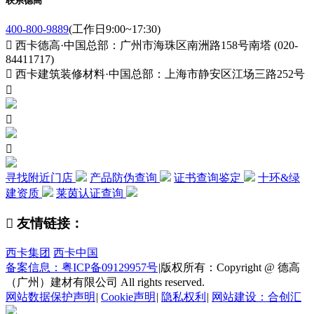
联系德高
400-800-9889
(工作日9:00~17:30)

西卡德高·中国总部：广州市海珠区南洲路158号南塔 (020-
84411717)

西卡建筑装修材料·中国总部：上海市静安区江场三路252号



寻找附近门店
产品防伪查询
证书查询鉴定
十环&绿
建资质
莱茵认证查询

友情链接：
西卡集团
西卡中国
备案信息：粤ICP备09129957号
|
版权所有：Copyright @ 德高
（广州）建材有限公司 All rights reserved.
网站数据保护声明
|
Cookie声明
|
隐私权利
|
网站建设：合创汇