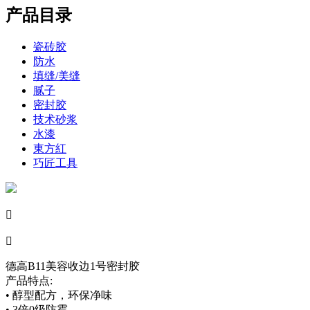
产品目录
瓷砖胶
防水
填缝/美缝
腻子
密封胶
技术砂浆
水漆
東方紅
巧匠工具


德高B11美容收边1号密封胶
产品特点:
• 醇型配方，环保净味
• 3倍0级防霉