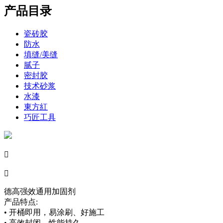
产品目录
瓷砖胶
防水
填缝/美缝
腻子
密封胶
技术砂浆
水漆
東方紅
巧匠工具


德高强效通用加固剂
产品特点:
• 开桶即用，易涂刷、好施工
• 高效封闭，性能持久