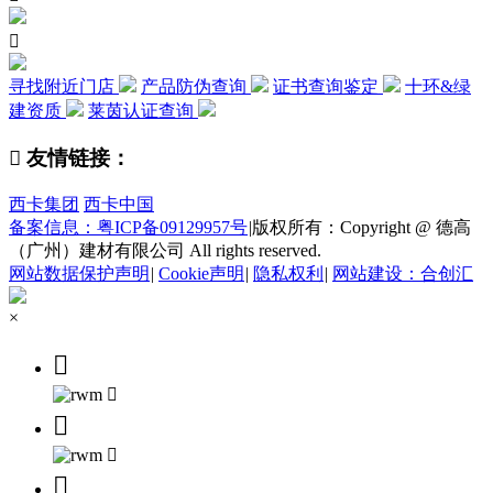

寻找附近门店
产品防伪查询
证书查询鉴定
十环&绿
建资质
莱茵认证查询

友情链接：
西卡集团
西卡中国
备案信息：粤ICP备09129957号
|
版权所有：Copyright @ 德高
（广州）建材有限公司 All rights reserved.
网站数据保护声明
|
Cookie声明
|
隐私权利
|
网站建设：合创汇
×




