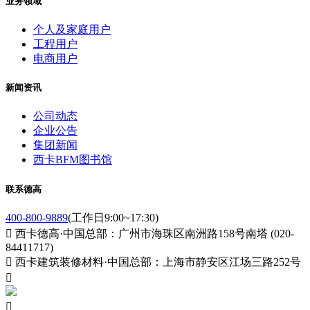
业务领域
个人及家庭用户
工程用户
电商用户
新闻资讯
公司动态
企业公告
集团新闻
西卡BFM图书馆
联系德高
400-800-9889
(工作日9:00~17:30)

西卡德高·中国总部：广州市海珠区南洲路158号南塔 (020-
84411717)

西卡建筑装修材料·中国总部：上海市静安区江场三路252号

