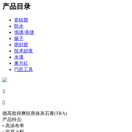
产品目录
瓷砖胶
防水
填缝/美缝
腻子
密封胶
技术砂浆
水漆
東方紅
巧匠工具


德高批得爽轻质抹灰石膏(TRA)
产品特点:
• 高涂布率
• 容易上料