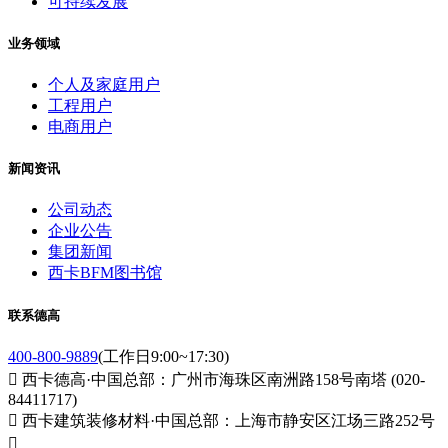
可持续发展
业务领域
个人及家庭用户
工程用户
电商用户
新闻资讯
公司动态
企业公告
集团新闻
西卡BFM图书馆
联系德高
400-800-9889
(工作日9:00~17:30)

西卡德高·中国总部：广州市海珠区南洲路158号南塔 (020-
84411717)

西卡建筑装修材料·中国总部：上海市静安区江场三路252号
