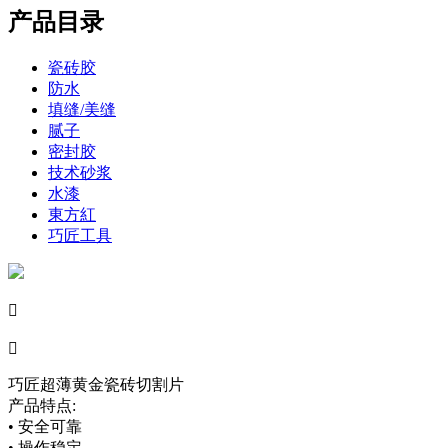
产品目录
瓷砖胶
防水
填缝/美缝
腻子
密封胶
技术砂浆
水漆
東方紅
巧匠工具


巧匠超薄黄金瓷砖切割片
产品特点:
• 安全可靠
• 操作稳定