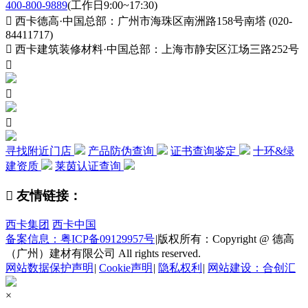
400-800-9889
(工作日9:00~17:30)

西卡德高·中国总部：广州市海珠区南洲路158号南塔 (020-
84411717)

西卡建筑装修材料·中国总部：上海市静安区江场三路252号



寻找附近门店
产品防伪查询
证书查询鉴定
十环&绿
建资质
莱茵认证查询

友情链接：
西卡集团
西卡中国
备案信息：粤ICP备09129957号
|
版权所有：Copyright @ 德高
（广州）建材有限公司 All rights reserved.
网站数据保护声明
|
Cookie声明
|
隐私权利
|
网站建设：合创汇
×