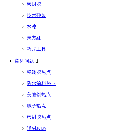
密封胶
技术砂浆
水漆
東方紅
巧匠工具
常见问题

瓷砖胶热点
防水涂料热点
美缝剂热点
腻子热点
密封胶热点
辅材攻略