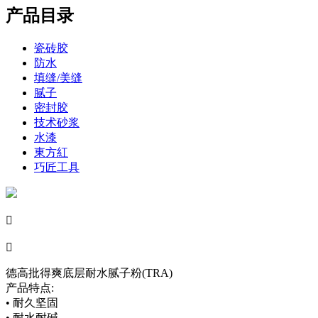
产品目录
瓷砖胶
防水
填缝/美缝
腻子
密封胶
技术砂浆
水漆
東方紅
巧匠工具


德高批得爽底层耐水腻子粉(TRA)
产品特点:
• 耐久坚固
• 耐水耐碱