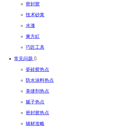
密封胶
技术砂浆
水漆
東方紅
巧匠工具
常见问题

瓷砖胶热点
防水涂料热点
美缝剂热点
腻子热点
密封胶热点
辅材攻略