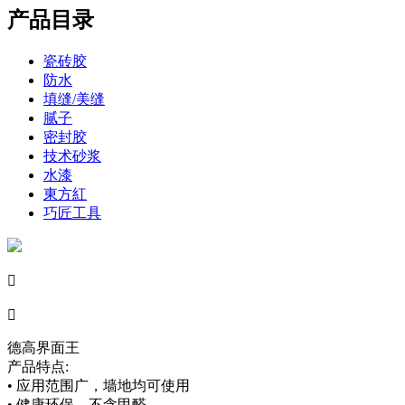
产品目录
瓷砖胶
防水
填缝/美缝
腻子
密封胶
技术砂浆
水漆
東方紅
巧匠工具


德高界面王
产品特点:
• 应用范围广，墙地均可使用
• 健康环保，不含甲醛