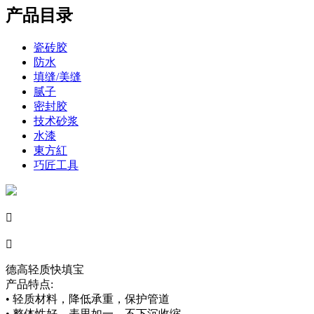
产品目录
瓷砖胶
防水
填缝/美缝
腻子
密封胶
技术砂浆
水漆
東方紅
巧匠工具


德高轻质快填宝
产品特点:
• 轻质材料，降低承重，保护管道
• 整体性好，表里如一，不下沉收缩