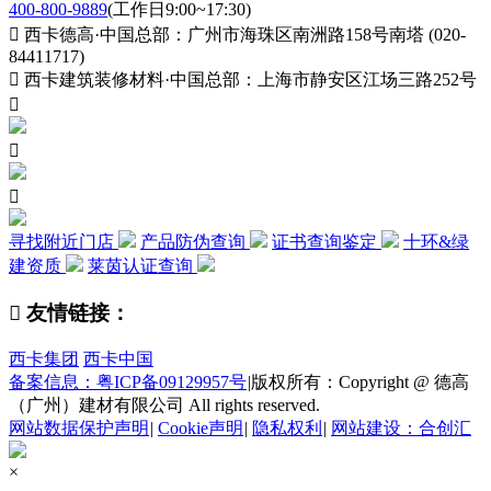
400-800-9889
(工作日9:00~17:30)

西卡德高·中国总部：广州市海珠区南洲路158号南塔 (020-
84411717)

西卡建筑装修材料·中国总部：上海市静安区江场三路252号



寻找附近门店
产品防伪查询
证书查询鉴定
十环&绿
建资质
莱茵认证查询

友情链接：
西卡集团
西卡中国
备案信息：粤ICP备09129957号
|
版权所有：Copyright @ 德高
（广州）建材有限公司 All rights reserved.
网站数据保护声明
|
Cookie声明
|
隐私权利
|
网站建设：合创汇
×