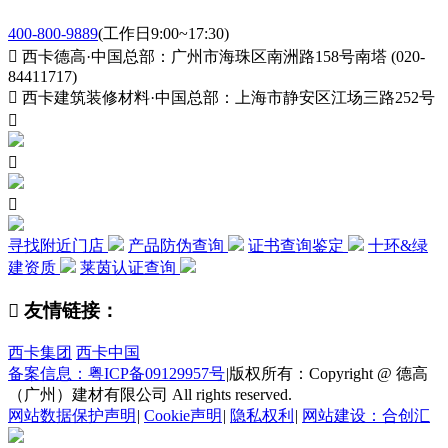
400-800-9889
(工作日9:00~17:30)

西卡德高·中国总部：广州市海珠区南洲路158号南塔 (020-
84411717)

西卡建筑装修材料·中国总部：上海市静安区江场三路252号



寻找附近门店
产品防伪查询
证书查询鉴定
十环&绿
建资质
莱茵认证查询

友情链接：
西卡集团
西卡中国
备案信息：粤ICP备09129957号
|
版权所有：Copyright @ 德高
（广州）建材有限公司 All rights reserved.
网站数据保护声明
|
Cookie声明
|
隐私权利
|
网站建设：合创汇