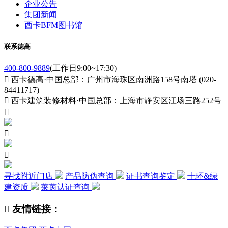
企业公告
集团新闻
西卡BFM图书馆
联系德高
400-800-9889
(工作日9:00~17:30)

西卡德高·中国总部：广州市海珠区南洲路158号南塔 (020-
84411717)

西卡建筑装修材料·中国总部：上海市静安区江场三路252号



寻找附近门店
产品防伪查询
证书查询鉴定
十环&绿
建资质
莱茵认证查询

友情链接：