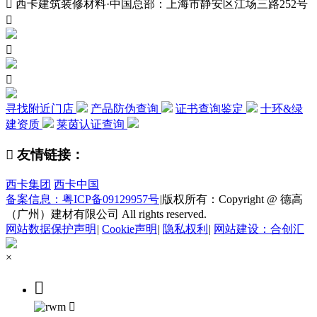

西卡建筑装修材料·中国总部：上海市静安区江场三路252号



寻找附近门店
产品防伪查询
证书查询鉴定
十环&绿
建资质
莱茵认证查询

友情链接：
西卡集团
西卡中国
备案信息：粤ICP备09129957号
|
版权所有：Copyright @ 德高
（广州）建材有限公司 All rights reserved.
网站数据保护声明
|
Cookie声明
|
隐私权利
|
网站建设：合创汇
×

