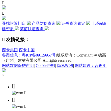


寻找附近门店
产品防伪查询
证书查询鉴定
十环&绿
建资质
莱茵认证查询

友情链接：
西卡集团
西卡中国
备案信息：粤ICP备09129957号
|
版权所有：Copyright @ 德高
（广州）建材有限公司 All rights reserved.
网站数据保护声明
|
Cookie声明
|
隐私权利
|
网站建设：合创汇
×



