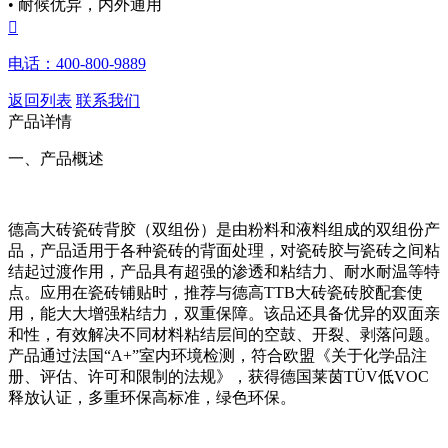
• 耐候优异，内外通用

电话：400-800-9889
返回列表
联系我们
产品详情
一、产品概述
德高大砖瓷砖背胶（双组份）是由粉料和液料组成的双组份产
品，产品适用于各种瓷砖的背面处理，对瓷砖胶与瓷砖之间粘
结起过渡作用，产品具有超强的渗透和粘结力、耐水耐温等特
点。应用在瓷砖铺贴时，推荐与德高TTB大砖瓷砖胶配套使
用，能大大增强粘结力，双重保障。该品还具备优异的双面亲
和性，有效解决不同材料粘结层间的空鼓、开裂、剥落问题。
产品通过法国“A+”室内环境检测，符合欧盟《关于化学品注
册、评估、许可和限制的法规》，获得德国莱茵TÜV低VOC
释放认证，多重环保高标准，绿色环保。