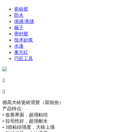
瓷砖胶
防水
填缝/美缝
腻子
密封胶
技术砂浆
水漆
東方紅
巧匠工具


德高大砖瓷砖背胶（双组份）
产品特点:
• 改善界面，超强粘结
• 拉毛性好，超强耐水
• 3倍粘结强度，大砖上墙