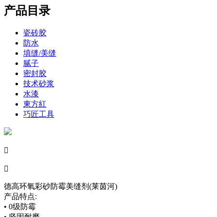
产品目录
瓷砖胶
防水
填缝/美缝
腻子
密封胶
技术砂浆
水漆
東方紅
巧匠工具


德高环氧彩砂防霉美缝剂(莱茵河)
产品特点:
• 0级防霉
• 坚固耐磨