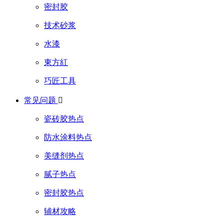
密封胶
技术砂浆
水漆
東方紅
巧匠工具
常见问题

瓷砖胶热点
防水涂料热点
美缝剂热点
腻子热点
密封胶热点
辅材攻略