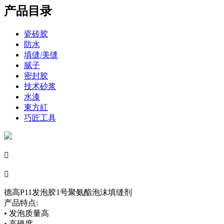
产品目录
瓷砖胶
防水
填缝/美缝
腻子
密封胶
技术砂浆
水漆
東方紅
巧匠工具


德高P11发泡胶1号聚氨酯泡沫填缝剂
产品特点:
• 发泡质量高
• 高硬度