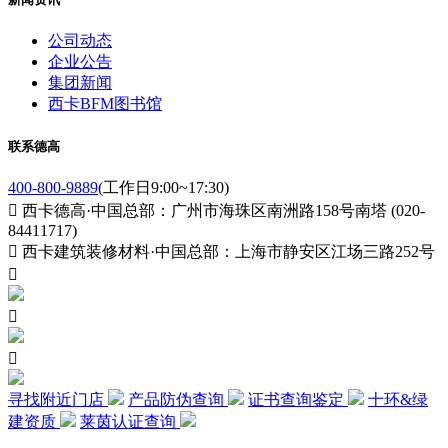
公司动态
企业公告
集团新闻
西卡BFM图书馆
联系德高
400-800-9889
(工作日9:00~17:30)

西卡德高·中国总部：广州市海珠区南洲路158号南塔 (020-
84411717)

西卡建筑装修材料·中国总部：上海市静安区江场三路252号



寻找附近门店
产品防伪查询
证书查询鉴定
十环&绿
建资质
莱茵认证查询