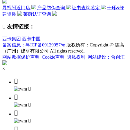
寻找附近门店
产品防伪查询
证书查询鉴定
十环&绿
建资质
莱茵认证查询

友情链接：
西卡集团
西卡中国
备案信息：粤ICP备09129957号
|
版权所有：Copyright @ 德高
（广州）建材有限公司 All rights reserved.
网站数据保护声明
|
Cookie声明
|
隐私权利
|
网站建设：合创汇
×






