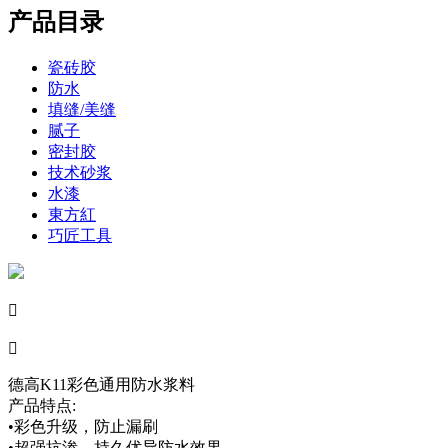
产品目录
瓷砖胶
防水
填缝/美缝
腻子
密封胶
技术砂浆
水漆
東方紅
巧匠工具


德高K11彩色通用防水浆料
产品特点:
•彩色升级，防止漏刷
•超强抗渗，持久优异防水效果