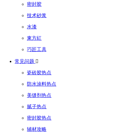
密封胶
技术砂浆
水漆
東方紅
巧匠工具
常见问题

瓷砖胶热点
防水涂料热点
美缝剂热点
腻子热点
密封胶热点
辅材攻略