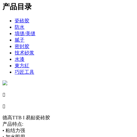
产品目录
瓷砖胶
防水
填缝/美缝
腻子
密封胶
技术砂浆
水漆
東方紅
巧匠工具


德高TTB I 易贴瓷砖胶
产品特点:
• 粘结力强
• 加水即用