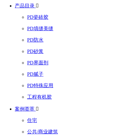
产品目录

PD瓷砖胶
PD填缝美缝
PD防水
PD砂浆
PD界面剂
PD腻子
PD特殊应用
工程有机胶
案例荟萃

住宅
公共/商业建筑