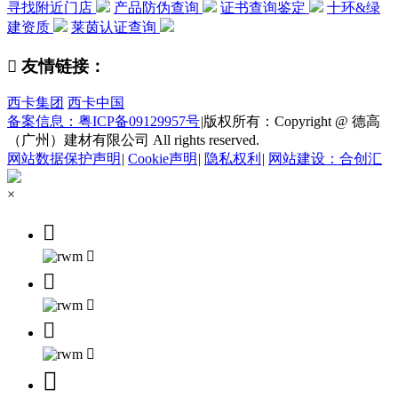
寻找附近门店
产品防伪查询
证书查询鉴定
十环&绿
建资质
莱茵认证查询

友情链接：
西卡集团
西卡中国
备案信息：粤ICP备09129957号
|
版权所有：Copyright @ 德高
（广州）建材有限公司 All rights reserved.
网站数据保护声明
|
Cookie声明
|
隐私权利
|
网站建设：合创汇
×






