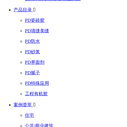
产品目录

PD瓷砖胶
PD填缝美缝
PD防水
PD砂浆
PD界面剂
PD腻子
PD特殊应用
工程有机胶
案例荟萃

住宅
公共/商业建筑