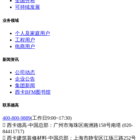
全国分布
可持续发展
业务领域
个人及家庭用户
工程用户
电商用户
新闻资讯
公司动态
企业公告
集团新闻
西卡BFM图书馆
联系德高
400-800-9889
(工作日9:00~17:30)

西卡德高·中国总部：广州市海珠区南洲路158号南塔 (020-
84411717)

西卡建筑装修材料·中国总部：上海市静安区江场三路252号