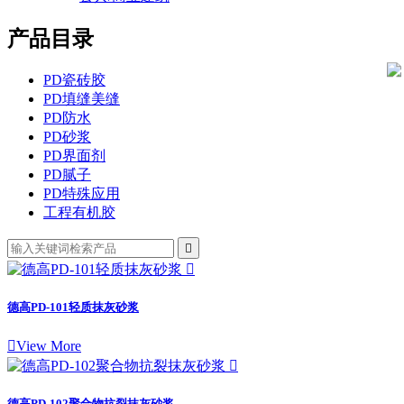
产品目录
PD瓷砖胶
PD填缝美缝
PD防水
PD砂浆
PD界面剂
PD腻子
PD特殊应用
工程有机胶


德高PD-101轻质抹灰砂浆

View More

德高PD-102聚合物抗裂抹灰砂浆