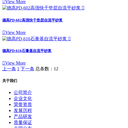

View More

德高PD-602高强快干垫层自流平砂浆

View More

德高PD-616石膏基自流平砂浆

View More
上一条
1
下一条
总条数：12
关于我们
公司简介
企业文化
荣誉资质
发展历程
产品研发
质量保证