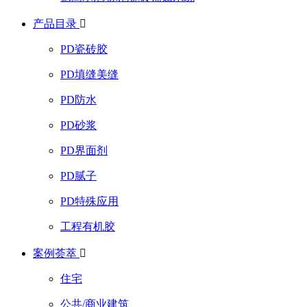
产品目录

PD瓷砖胶
PD填缝美缝
PD防水
PD砂浆
PD界面剂
PD腻子
PD特殊应用
工程有机胶
案例荟萃

住宅
公共/商业建筑