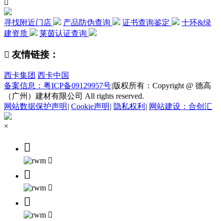

寻找附近门店
产品防伪查询
证书查询鉴定
十环&绿
建资质
莱茵认证查询

友情链接：
西卡集团
西卡中国
备案信息：粤ICP备09129957号
|
版权所有：Copyright @ 德高
（广州）建材有限公司 All rights reserved.
网站数据保护声明
|
Cookie声明
|
隐私权利
|
网站建设：合创汇
×





