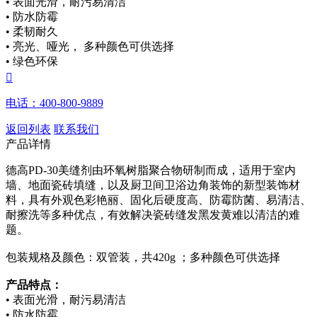
• 表面光滑，耐污易清洁
• 防水防霉
• 柔韧耐久
• 亮光、哑光， 多种颜色可供选择
• 绿色环保

电话：400-800-9889
返回列表
联系我们
产品详情
德高PD-30美缝剂由环氧树脂聚合物研制而成，适用于室内
墙、地面瓷砖填缝，以及厨卫间卫浴边角装饰的新型装饰材
料，具有外观色彩艳丽、固化后硬度高、防霉防菌、易清洁、
耐擦洗等多种优点，有效解决瓷砖缝发黑发黄难以清洁的难
题。
包装规格及颜色：双管装，共420g ；多种颜色可供选择
产品特点：
• 表面光滑，耐污易清洁
• 防水防霉