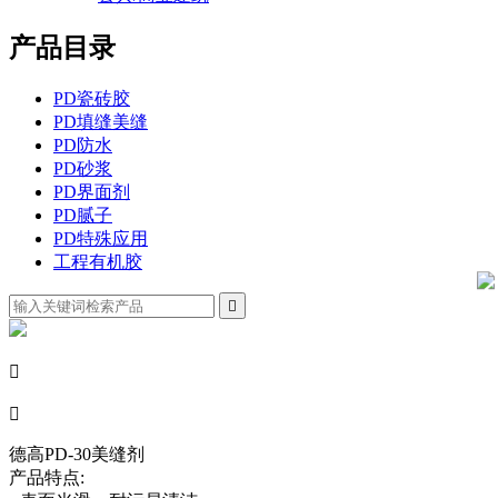
产品目录
PD瓷砖胶
PD填缝美缝
PD防水
PD砂浆
PD界面剂
PD腻子
PD特殊应用
工程有机胶



德高PD-30美缝剂
产品特点: