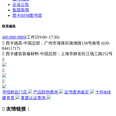
企业公告
集团新闻
西卡BFM图书馆
联系德高
400-800-9889
(工作日9:00~17:30)

西卡德高·中国总部：广州市海珠区南洲路158号南塔 (020-
84411717)

西卡建筑装修材料·中国总部：上海市静安区江场三路252号



寻找附近门店
产品防伪查询
证书查询鉴定
十环&绿
建资质
莱茵认证查询

友情链接：