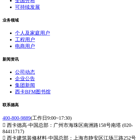
全国分布
可持续发展
业务领域
个人及家庭用户
工程用户
电商用户
新闻资讯
公司动态
企业公告
集团新闻
西卡BFM图书馆
联系德高
400-800-9889
(工作日9:00~17:30)

西卡德高·中国总部：广州市海珠区南洲路158号南塔 (020-
84411717)

西卡建筑装修材料·中国总部：上海市静安区江场三路252号