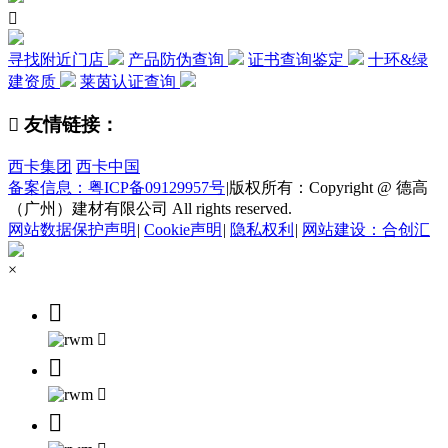

寻找附近门店
产品防伪查询
证书查询鉴定
十环&绿
建资质
莱茵认证查询

友情链接：
西卡集团
西卡中国
备案信息：粤ICP备09129957号
|
版权所有：Copyright @ 德高
（广州）建材有限公司 All rights reserved.
网站数据保护声明
|
Cookie声明
|
隐私权利
|
网站建设：合创汇
×




