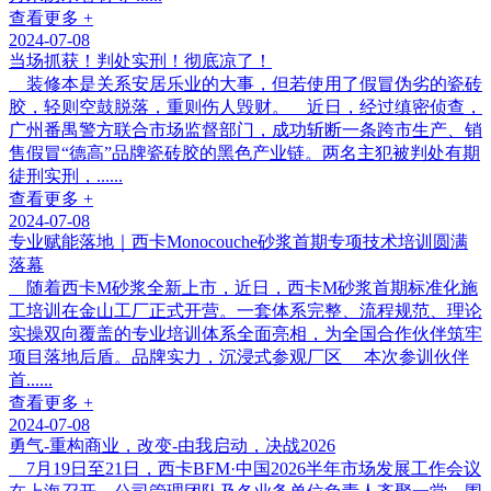
查看更多 +
2024-07-08
当场抓获！判处实刑！彻底凉了！
装修本是关系安居乐业的大事，但若使用了假冒伪劣的瓷砖
胶，轻则空鼓脱落，重则伤人毁财。 近日，经过缜密侦查，
广州番禺警方联合市场监督部门，成功斩断一条跨市生产、销
售假冒“德高”品牌瓷砖胶的黑色产业链。两名主犯被判处有期
徒刑实刑，......
查看更多 +
2024-07-08
专业赋能落地｜西卡Monocouche砂浆首期专项技术培训圆满
落幕
随着西卡M砂浆全新上市，近日，西卡M砂浆首期标准化施
工培训在金山工厂正式开营。一套体系完整、流程规范、理论
实操双向覆盖的专业培训体系全面亮相，为全国合作伙伴筑牢
项目落地后盾。品牌实力，沉浸式参观厂区 本次参训伙伴
首......
查看更多 +
2024-07-08
勇气-重构商业，改变-由我启动，决战2026
7月19日至21日，西卡BFM·中国2026半年市场发展工作会议