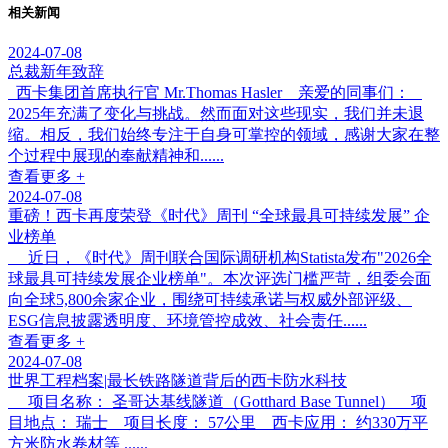
相关新闻
2024-07-08
总裁新年致辞
西卡集团首席执行官 Mr.Thomas Hasler 亲爱的同事们：
2025年充满了变化与挑战。然而面对这些现实，我们并未退
缩。相反，我们始终专注于自身可掌控的领域，感谢大家在整
个过程中展现的奉献精神和......
查看更多 +
2024-07-08
重磅！西卡再度荣登《时代》周刊 “全球最具可持续发展” 企
业榜单
近日，《时代》周刊联合国际调研机构Statista发布"2026全
球最具可持续发展企业榜单"。本次评选门槛严苛，组委会面
向全球5,800余家企业，围绕可持续承诺与权威外部评级、
ESG信息披露透明度、环境管控成效、社会责任......
查看更多 +
2024-07-08
世界工程档案|最长铁路隧道背后的西卡防水科技
项目名称： 圣哥达基线隧道（Gotthard Base Tunnel） 项
目地点： 瑞士 项目长度： 57公里 西卡应用： 约330万平
方米防水卷材等 ......