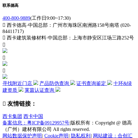
联系德高
400-800-9889
(工作日9:00~17:30)

西卡德高·中国总部：广州市海珠区南洲路158号南塔 (020-
84411717)

西卡建筑装修材料·中国总部：上海市静安区江场三路252号



寻找附近门店
产品防伪查询
证书查询鉴定
十环&绿
建资质
莱茵认证查询

友情链接：
西卡集团
西卡中国
备案信息：粤ICP备09129957号
|
版权所有：Copyright @ 德高
（广州）建材有限公司 All rights reserved.
网站数据保护声明
|
Cookie声明
|
隐私权利
|
网站建设：合创汇