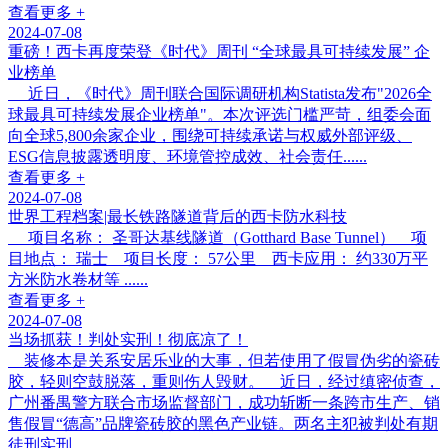
查看更多 +
2024-07-08
重磅！西卡再度荣登《时代》周刊 “全球最具可持续发展” 企
业榜单
近日，《时代》周刊联合国际调研机构Statista发布"2026全
球最具可持续发展企业榜单"。本次评选门槛严苛，组委会面
向全球5,800余家企业，围绕可持续承诺与权威外部评级、
ESG信息披露透明度、环境管控成效、社会责任......
查看更多 +
2024-07-08
世界工程档案|最长铁路隧道背后的西卡防水科技
项目名称： 圣哥达基线隧道（Gotthard Base Tunnel） 项
目地点： 瑞士 项目长度： 57公里 西卡应用： 约330万平
方米防水卷材等 ......
查看更多 +
2024-07-08
当场抓获！判处实刑！彻底凉了！
装修本是关系安居乐业的大事，但若使用了假冒伪劣的瓷砖
胶，轻则空鼓脱落，重则伤人毁财。 近日，经过缜密侦查，
广州番禺警方联合市场监督部门，成功斩断一条跨市生产、销
售假冒“德高”品牌瓷砖胶的黑色产业链。两名主犯被判处有期
徒刑实刑，......