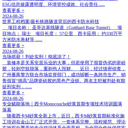
ESG信息披露透明度、环境管控成效、社会责任......
查看更多 +
2024-08-26
世界工程档案|最长铁路隧道背后的西卡防水科技
项目名称： 圣哥达基线隧道（Gotthard Base Tunnel） 项
目地点： 瑞士 项目长度： 57公里 西卡应用： 约330万平
方米防水卷材等 ......
查看更多 +
2024-08-26
当场抓获！判处实刑！彻底凉了！
装修本是关系安居乐业的大事，但若使用了假冒伪劣的瓷砖
胶，轻则空鼓脱落，重则伤人毁财。 近日，经过缜密侦查，
广州番禺警方联合市场监督部门，成功斩断一条跨市生产、销
售假冒“德高”品牌瓷砖胶的黑色产业链。两名主犯被判处有期
徒刑实刑，......
查看更多 +
2024-08-26
专业赋能落地｜西卡Monocouche砂浆首期专项技术培训圆满
落幕
随着西卡M砂浆全新上市，近日，西卡M砂浆首期标准化施
工培训在金山工厂正式开营。一套体系完整、流程规范、理论
实操双向覆盖的专业培训体系全面亮相，为全国合作伙伴筑牢