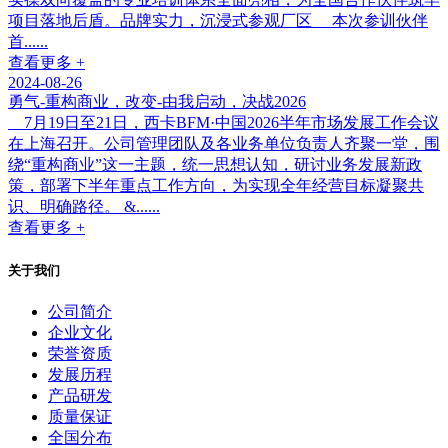
项目落地后盾。品牌实力，沉浸式参观厂区 本次参训伙伴
首......
查看更多 +
2024-08-26
勇气-重构商业，改变-由我启动，决战2026
7月19日至21日，西卡BFM·中国2026半年市场发展工作会议
在上海召开。公司管理团队及各业务单位负责人齐聚一堂，围
绕“重构商业”这一主题，统一思想认知，研讨业务发展新政
策，部署下半年重点工作方向，为实现全年经营目标凝聚共
识、明确路径。 &......
查看更多 +
关于我们
公司简介
企业文化
荣誉资质
发展历程
产品研发
质量保证
全国分布