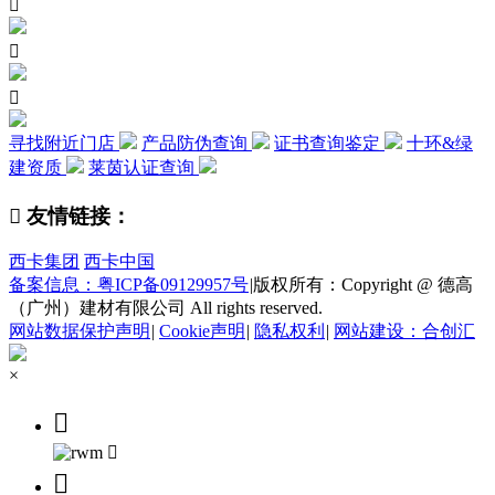



寻找附近门店
产品防伪查询
证书查询鉴定
十环&绿
建资质
莱茵认证查询

友情链接：
西卡集团
西卡中国
备案信息：粤ICP备09129957号
|
版权所有：Copyright @ 德高
（广州）建材有限公司 All rights reserved.
网站数据保护声明
|
Cookie声明
|
隐私权利
|
网站建设：合创汇
×


