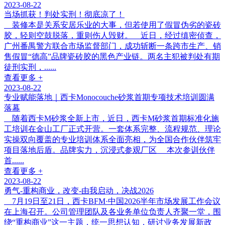
2023-08-22
当场抓获！判处实刑！彻底凉了！
装修本是关系安居乐业的大事，但若使用了假冒伪劣的瓷砖
胶，轻则空鼓脱落，重则伤人毁财。 近日，经过缜密侦查，
广州番禺警方联合市场监督部门，成功斩断一条跨市生产、销
售假冒“德高”品牌瓷砖胶的黑色产业链。两名主犯被判处有期
徒刑实刑，......
查看更多 +
2023-08-22
专业赋能落地｜西卡Monocouche砂浆首期专项技术培训圆满
落幕
随着西卡M砂浆全新上市，近日，西卡M砂浆首期标准化施
工培训在金山工厂正式开营。一套体系完整、流程规范、理论
实操双向覆盖的专业培训体系全面亮相，为全国合作伙伴筑牢
项目落地后盾。品牌实力，沉浸式参观厂区 本次参训伙伴
首......
查看更多 +
2023-08-22
勇气-重构商业，改变-由我启动，决战2026
7月19日至21日，西卡BFM·中国2026半年市场发展工作会议
在上海召开。公司管理团队及各业务单位负责人齐聚一堂，围
绕“重构商业”这一主题，统一思想认知，研讨业务发展新政