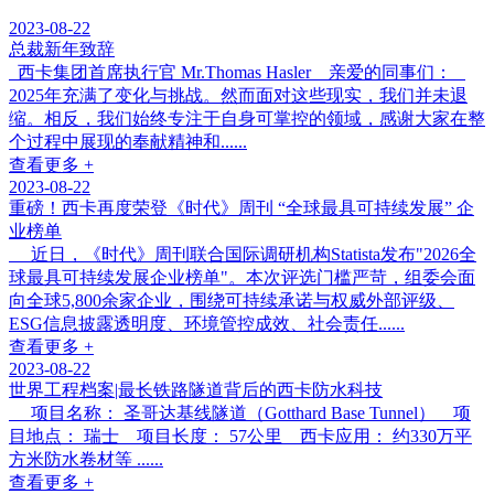
2023-08-22
总裁新年致辞
西卡集团首席执行官 Mr.Thomas Hasler 亲爱的同事们：
2025年充满了变化与挑战。然而面对这些现实，我们并未退
缩。相反，我们始终专注于自身可掌控的领域，感谢大家在整
个过程中展现的奉献精神和......
查看更多 +
2023-08-22
重磅！西卡再度荣登《时代》周刊 “全球最具可持续发展” 企
业榜单
近日，《时代》周刊联合国际调研机构Statista发布"2026全
球最具可持续发展企业榜单"。本次评选门槛严苛，组委会面
向全球5,800余家企业，围绕可持续承诺与权威外部评级、
ESG信息披露透明度、环境管控成效、社会责任......
查看更多 +
2023-08-22
世界工程档案|最长铁路隧道背后的西卡防水科技
项目名称： 圣哥达基线隧道（Gotthard Base Tunnel） 项
目地点： 瑞士 项目长度： 57公里 西卡应用： 约330万平
方米防水卷材等 ......
查看更多 +