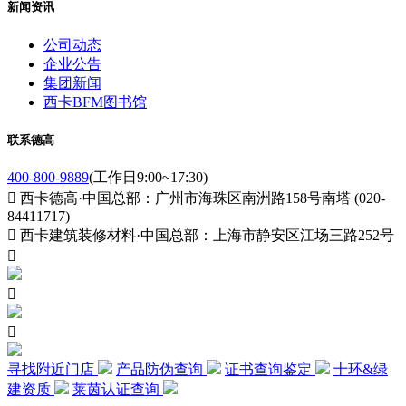
新闻资讯
公司动态
企业公告
集团新闻
西卡BFM图书馆
联系德高
400-800-9889
(工作日9:00~17:30)

西卡德高·中国总部：广州市海珠区南洲路158号南塔 (020-
84411717)

西卡建筑装修材料·中国总部：上海市静安区江场三路252号



寻找附近门店
产品防伪查询
证书查询鉴定
十环&绿
建资质
莱茵认证查询