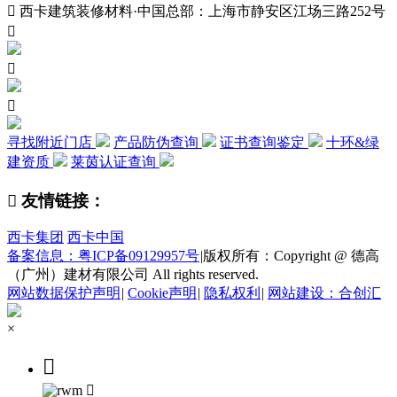

西卡建筑装修材料·中国总部：上海市静安区江场三路252号



寻找附近门店
产品防伪查询
证书查询鉴定
十环&绿
建资质
莱茵认证查询

友情链接：
西卡集团
西卡中国
备案信息：粤ICP备09129957号
|
版权所有：Copyright @ 德高
（广州）建材有限公司 All rights reserved.
网站数据保护声明
|
Cookie声明
|
隐私权利
|
网站建设：合创汇
×

