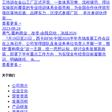
工培训在金山工厂正式开营。一套体系完整、流程规范、理论
实操双向覆盖的专业培训体系全面亮相，为全国合作伙伴筑牢
项目落地后盾。品牌实力，沉浸式参观厂区 本次参训伙伴
首......
查看更多 +
2023-08-24
勇气-重构商业，改变-由我启动，决战2026
7月19日至21日，西卡BFM·中国2026半年市场发展工作会议
在上海召开。公司管理团队及各业务单位负责人齐聚一堂，围
绕“重构商业”这一主题，统一思想认知，研讨业务发展新政
策，部署下半年重点工作方向，为实现全年经营目标凝聚共
识、明确路径。 &......
查看更多 +
关于我们
公司简介
企业文化
荣誉资质
发展历程
产品研发
质量保证