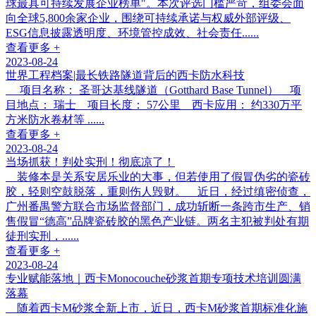
球最具可持续发展企业榜单"。本次评选门槛严苛，组委会面
向全球5,800余家企业，围绕可持续承诺与权威外部评级、
ESG信息披露透明度、环境管控成效、社会责任......
查看更多 +
2023-08-24
世界工程档案|最长铁路隧道背后的西卡防水科技
项目名称： 圣哥达基线隧道（Gotthard Base Tunnel） 项
目地点： 瑞士 项目长度： 57公里 西卡应用： 约330万平
方米防水卷材等 ......
查看更多 +
2023-08-24
当场抓获！判处实刑！彻底凉了！
装修本是关系安居乐业的大事，但若使用了假冒伪劣的瓷砖
胶，轻则空鼓脱落，重则伤人毁财。 近日，经过缜密侦查，
广州番禺警方联合市场监督部门，成功斩断一条跨市生产、销
售假冒“德高”品牌瓷砖胶的黑色产业链。两名主犯被判处有期
徒刑实刑，......
查看更多 +
2023-08-24
专业赋能落地｜西卡Monocouche砂浆首期专项技术培训圆满
落幕
随着西卡M砂浆全新上市，近日，西卡M砂浆首期标准化施