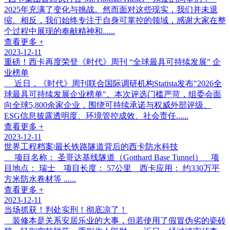
2025年充满了变化与挑战。然而面对这些现实，我们并未退
缩。相反，我们始终专注于自身可掌控的领域，感谢大家在整
个过程中展现的奉献精神和......
查看更多 +
2023-12-11
重磅！西卡再度荣登《时代》周刊 “全球最具可持续发展” 企
业榜单
近日，《时代》周刊联合国际调研机构Statista发布"2026全
球最具可持续发展企业榜单"。本次评选门槛严苛，组委会面
向全球5,800余家企业，围绕可持续承诺与权威外部评级、
ESG信息披露透明度、环境管控成效、社会责任......
查看更多 +
2023-12-11
世界工程档案|最长铁路隧道背后的西卡防水科技
项目名称： 圣哥达基线隧道（Gotthard Base Tunnel） 项
目地点： 瑞士 项目长度： 57公里 西卡应用： 约330万平
方米防水卷材等 ......
查看更多 +
2023-12-11
当场抓获！判处实刑！彻底凉了！
装修本是关系安居乐业的大事，但若使用了假冒伪劣的瓷砖