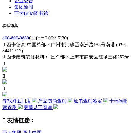
企业公告
集团新闻
西卡BFM图书馆
联系德高
400-800-9889
(工作日9:00~17:30)

西卡德高·中国总部：广州市海珠区南洲路158号南塔 (020-
84411717)

西卡建筑装修材料·中国总部：上海市静安区江场三路252号



寻找附近门店
产品防伪查询
证书查询鉴定
十环&绿
建资质
莱茵认证查询

友情链接：
西卡集团
西卡中国