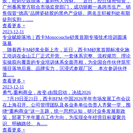
胶，轻则空鼓脱落，重则伤人毁财。 近日，经过缜密侦查，
广州番禺警方联合市场监督部门，成功斩断一条跨市生产、销
售假冒“德高”品牌瓷砖胶的黑色产业链。两名主犯被判处有期
徒刑实刑，......
查看更多 +
2023-12-11
专业赋能落地｜西卡Monocouche砂浆首期专项技术培训圆满
落幕
随着西卡M砂浆全新上市，近日，西卡M砂浆首期标准化施
工培训在金山工厂正式开营。一套体系完整、流程规范、理论
实操双向覆盖的专业培训体系全面亮相，为全国合作伙伴筑牢
项目落地后盾。品牌实力，沉浸式参观厂区 本次参训伙伴
首......
查看更多 +
2023-12-11
勇气-重构商业，改变-由我启动，决战2026
7月19日至21日，西卡BFM·中国2026半年市场发展工作会议
在上海召开。公司管理团队及各业务单位负责人齐聚一堂，围
绕“重构商业”这一主题，统一思想认知，研讨业务发展新政
策，部署下半年重点工作方向，为实现全年经营目标凝聚共
识、明确路径。 &......
查看更多 +