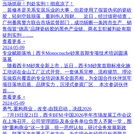
当场抓获！判处实刑！彻底凉了！
装修本是关系安居乐业的大事，但若使用了假冒伪劣的瓷砖
胶，轻则空鼓脱落，重则伤人毁财。 近日，经过缜密侦查，
广州番禺警方联合市场监督部门，成功斩断一条跨市生产、销
售假冒“德高”品牌瓷砖胶的黑色产业链。两名主犯被判处有期
徒刑实刑，......
查看更多 +
2024-05-09
专业赋能落地｜西卡Monocouche砂浆首期专项技术培训圆满
落幕
随着西卡M砂浆全新上市，近日，西卡M砂浆首期标准化施
工培训在金山工厂正式开营。一套体系完整、流程规范、理论
实操双向覆盖的专业培训体系全面亮相，为全国合作伙伴筑牢
项目落地后盾。品牌实力，沉浸式参观厂区 本次参训伙伴
首......
查看更多 +
2024-05-09
勇气-重构商业，改变-由我启动，决战2026
7月19日至21日，西卡BFM·中国2026半年市场发展工作会议
在上海召开。公司管理团队及各业务单位负责人齐聚一堂，围
绕“重构商业”这一主题，统一思想认知，研讨业务发展新政
策，部署下半年重点工作方向，为实现全年经营目标凝聚共