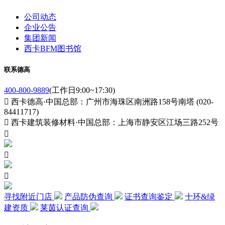
公司动态
企业公告
集团新闻
西卡BFM图书馆
联系德高
400-800-9889
(工作日9:00~17:30)

西卡德高·中国总部：广州市海珠区南洲路158号南塔 (020-
84411717)

西卡建筑装修材料·中国总部：上海市静安区江场三路252号



寻找附近门店
产品防伪查询
证书查询鉴定
十环&绿
建资质
莱茵认证查询