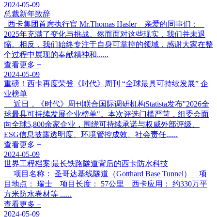
2024-05-09
总裁新年致辞
西卡集团首席执行官 Mr.Thomas Hasler 亲爱的同事们：
2025年充满了变化与挑战。然而面对这些现实，我们并未退
缩。相反，我们始终专注于自身可掌控的领域，感谢大家在整
个过程中展现的奉献精神和......
查看更多 +
2024-05-09
重磅！西卡再度荣登《时代》周刊 “全球最具可持续发展” 企
业榜单
近日，《时代》周刊联合国际调研机构Statista发布"2026全
球最具可持续发展企业榜单"。本次评选门槛严苛，组委会面
向全球5,800余家企业，围绕可持续承诺与权威外部评级、
ESG信息披露透明度、环境管控成效、社会责任......
查看更多 +
2024-05-09
世界工程档案|最长铁路隧道背后的西卡防水科技
项目名称： 圣哥达基线隧道（Gotthard Base Tunnel） 项
目地点： 瑞士 项目长度： 57公里 西卡应用： 约330万平
方米防水卷材等 ......
查看更多 +
2024-05-09