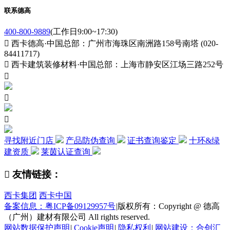
联系德高
400-800-9889
(工作日9:00~17:30)

西卡德高·中国总部：广州市海珠区南洲路158号南塔 (020-
84411717)

西卡建筑装修材料·中国总部：上海市静安区江场三路252号



寻找附近门店
产品防伪查询
证书查询鉴定
十环&绿
建资质
莱茵认证查询

友情链接：
西卡集团
西卡中国
备案信息：粤ICP备09129957号
|
版权所有：Copyright @ 德高
（广州）建材有限公司 All rights reserved.
网站数据保护声明
|
Cookie声明
|
隐私权利
|
网站建设：合创汇