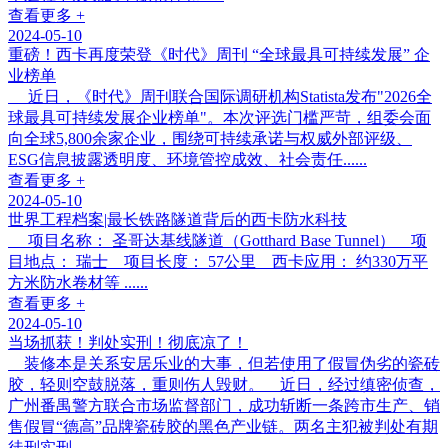
查看更多 +
2024-05-10
重磅！西卡再度荣登《时代》周刊 “全球最具可持续发展” 企
业榜单
近日，《时代》周刊联合国际调研机构Statista发布"2026全
球最具可持续发展企业榜单"。本次评选门槛严苛，组委会面
向全球5,800余家企业，围绕可持续承诺与权威外部评级、
ESG信息披露透明度、环境管控成效、社会责任......
查看更多 +
2024-05-10
世界工程档案|最长铁路隧道背后的西卡防水科技
项目名称： 圣哥达基线隧道（Gotthard Base Tunnel） 项
目地点： 瑞士 项目长度： 57公里 西卡应用： 约330万平
方米防水卷材等 ......
查看更多 +
2024-05-10
当场抓获！判处实刑！彻底凉了！
装修本是关系安居乐业的大事，但若使用了假冒伪劣的瓷砖
胶，轻则空鼓脱落，重则伤人毁财。 近日，经过缜密侦查，
广州番禺警方联合市场监督部门，成功斩断一条跨市生产、销
售假冒“德高”品牌瓷砖胶的黑色产业链。两名主犯被判处有期
徒刑实刑，......