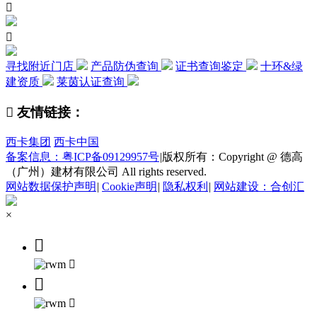


寻找附近门店
产品防伪查询
证书查询鉴定
十环&绿
建资质
莱茵认证查询

友情链接：
西卡集团
西卡中国
备案信息：粤ICP备09129957号
|
版权所有：Copyright @ 德高
（广州）建材有限公司 All rights reserved.
网站数据保护声明
|
Cookie声明
|
隐私权利
|
网站建设：合创汇
×



