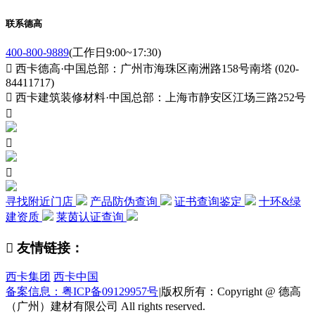
联系德高
400-800-9889
(工作日9:00~17:30)

西卡德高·中国总部：广州市海珠区南洲路158号南塔 (020-
84411717)

西卡建筑装修材料·中国总部：上海市静安区江场三路252号



寻找附近门店
产品防伪查询
证书查询鉴定
十环&绿
建资质
莱茵认证查询

友情链接：
西卡集团
西卡中国
备案信息：粤ICP备09129957号
|
版权所有：Copyright @ 德高
（广州）建材有限公司 All rights reserved.