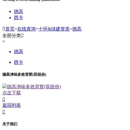
德高
西卡

首页
>
在线查询
>
十环&绿建资质
>
德高
全部分类

×
德高
西卡
德高净味多效背胶(双组份)
德高净味多效背胶(双组份)
点击下载

返回列表

关于我们