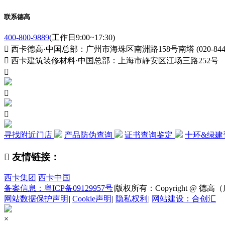
联系德高
400-800-9889
(工作日9:00~17:30)

西卡德高·中国总部：广州市海珠区南洲路158号南塔 (020-84411

西卡建筑装修材料·中国总部：上海市静安区江场三路252号



寻找附近门店
产品防伪查询
证书查询鉴定
十环&绿建

友情链接：
西卡集团
西卡中国
备案信息：粤ICP备09129957号
|
版权所有：Copyright @ 德高（广州
网站数据保护声明
|
Cookie声明
|
隐私权利
|
网站建设：合创汇
×