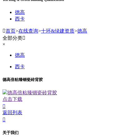
德高
西卡

首页
>
在线查询
>
十环&绿建资质
>
德高
全部分类

×
德高
西卡
德高倍粘臻锢瓷砖背胶
德高倍粘臻锢瓷砖背胶
点击下载

返回列表

关于我们