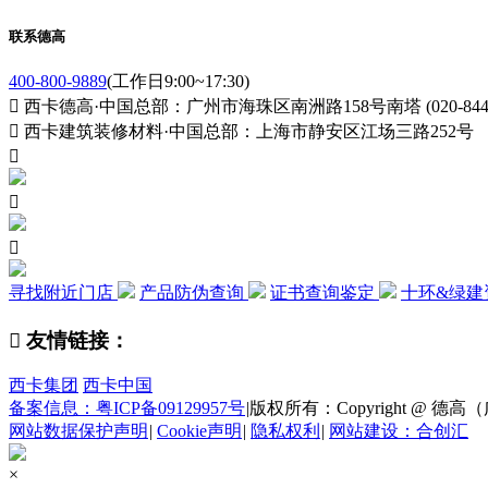
联系德高
400-800-9889
(工作日9:00~17:30)

西卡德高·中国总部：广州市海珠区南洲路158号南塔 (020-84411

西卡建筑装修材料·中国总部：上海市静安区江场三路252号



寻找附近门店
产品防伪查询
证书查询鉴定
十环&绿建

友情链接：
西卡集团
西卡中国
备案信息：粤ICP备09129957号
|
版权所有：Copyright @ 德高（广州
网站数据保护声明
|
Cookie声明
|
隐私权利
|
网站建设：合创汇
×