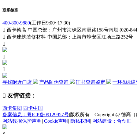
联系德高
400-800-9889
(工作日9:00~17:30)

西卡德高·中国总部：广州市海珠区南洲路158号南塔 (020-84411

西卡建筑装修材料·中国总部：上海市静安区江场三路252号



寻找附近门店
产品防伪查询
证书查询鉴定
十环&绿建

友情链接：
西卡集团
西卡中国
备案信息：粤ICP备09129957号
|
版权所有：Copyright @ 德高（广州
网站数据保护声明
|
Cookie声明
|
隐私权利
|
网站建设：合创汇
×