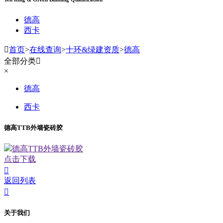
德高
西卡

首页
>
在线查询
>
十环&绿建资质
>
德高
全部分类

×
德高
西卡
德高TTB外墙瓷砖胶
德高TTB外墙瓷砖胶
点击下载

返回列表

关于我们