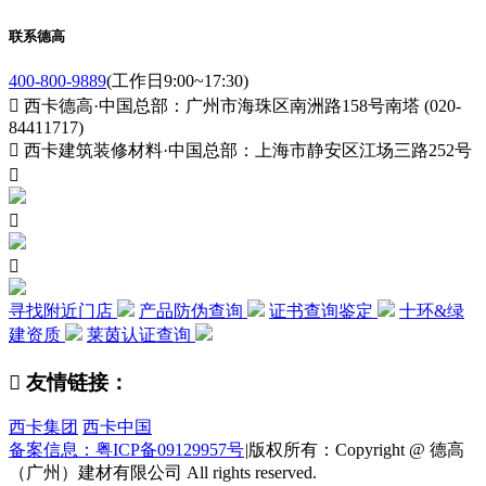
联系德高
400-800-9889
(工作日9:00~17:30)

西卡德高·中国总部：广州市海珠区南洲路158号南塔 (020-
84411717)

西卡建筑装修材料·中国总部：上海市静安区江场三路252号



寻找附近门店
产品防伪查询
证书查询鉴定
十环&绿
建资质
莱茵认证查询

友情链接：
西卡集团
西卡中国
备案信息：粤ICP备09129957号
|
版权所有：Copyright @ 德高
（广州）建材有限公司 All rights reserved.