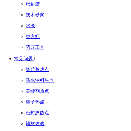
密封胶
技术砂浆
水漆
東方紅
巧匠工具
常见问题

瓷砖胶热点
防水涂料热点
美缝剂热点
腻子热点
密封胶热点
辅材攻略