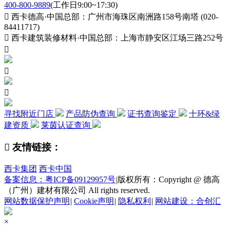
400-800-9889
(工作日9:00~17:30)

西卡德高·中国总部：广州市海珠区南洲路158号南塔 (020-
84411717)

西卡建筑装修材料·中国总部：上海市静安区江场三路252号



寻找附近门店
产品防伪查询
证书查询鉴定
十环&绿
建资质
莱茵认证查询

友情链接：
西卡集团
西卡中国
备案信息：粤ICP备09129957号
|
版权所有：Copyright @ 德高
（广州）建材有限公司 All rights reserved.
网站数据保护声明
|
Cookie声明
|
隐私权利
|
网站建设：合创汇
×