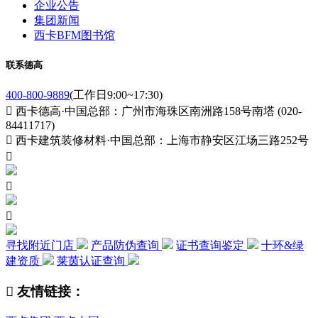
企业公告
集团新闻
西卡BFM图书馆
联系德高
400-800-9889
(工作日9:00~17:30)

西卡德高·中国总部：广州市海珠区南洲路158号南塔 (020-
84411717)

西卡建筑装修材料·中国总部：上海市静安区江场三路252号



寻找附近门店
产品防伪查询
证书查询鉴定
十环&绿
建资质
莱茵认证查询

友情链接：