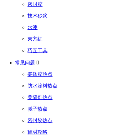
密封胶
技术砂浆
水漆
東方紅
巧匠工具
常见问题

瓷砖胶热点
防水涂料热点
美缝剂热点
腻子热点
密封胶热点
辅材攻略