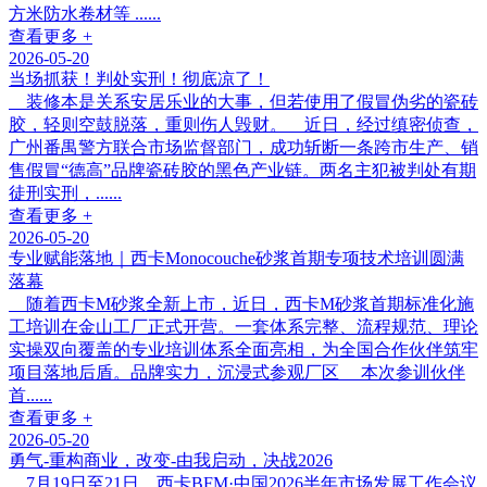
方米防水卷材等 ......
查看更多 +
2026-05-20
当场抓获！判处实刑！彻底凉了！
装修本是关系安居乐业的大事，但若使用了假冒伪劣的瓷砖
胶，轻则空鼓脱落，重则伤人毁财。 近日，经过缜密侦查，
广州番禺警方联合市场监督部门，成功斩断一条跨市生产、销
售假冒“德高”品牌瓷砖胶的黑色产业链。两名主犯被判处有期
徒刑实刑，......
查看更多 +
2026-05-20
专业赋能落地｜西卡Monocouche砂浆首期专项技术培训圆满
落幕
随着西卡M砂浆全新上市，近日，西卡M砂浆首期标准化施
工培训在金山工厂正式开营。一套体系完整、流程规范、理论
实操双向覆盖的专业培训体系全面亮相，为全国合作伙伴筑牢
项目落地后盾。品牌实力，沉浸式参观厂区 本次参训伙伴
首......
查看更多 +
2026-05-20
勇气-重构商业，改变-由我启动，决战2026
7月19日至21日，西卡BFM·中国2026半年市场发展工作会议