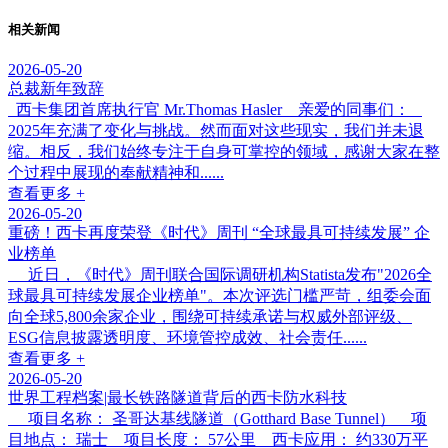
相关新闻
2026-05-20
总裁新年致辞
西卡集团首席执行官 Mr.Thomas Hasler 亲爱的同事们：
2025年充满了变化与挑战。然而面对这些现实，我们并未退
缩。相反，我们始终专注于自身可掌控的领域，感谢大家在整
个过程中展现的奉献精神和......
查看更多 +
2026-05-20
重磅！西卡再度荣登《时代》周刊 “全球最具可持续发展” 企
业榜单
近日，《时代》周刊联合国际调研机构Statista发布"2026全
球最具可持续发展企业榜单"。本次评选门槛严苛，组委会面
向全球5,800余家企业，围绕可持续承诺与权威外部评级、
ESG信息披露透明度、环境管控成效、社会责任......
查看更多 +
2026-05-20
世界工程档案|最长铁路隧道背后的西卡防水科技
项目名称： 圣哥达基线隧道（Gotthard Base Tunnel） 项
目地点： 瑞士 项目长度： 57公里 西卡应用： 约330万平