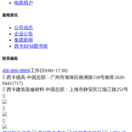
电商用户
新闻资讯
公司动态
企业公告
集团新闻
西卡BFM图书馆
联系德高
400-800-9889
(工作日9:00~17:30)

西卡德高·中国总部：广州市海珠区南洲路158号南塔 (020-
84411717)

西卡建筑装修材料·中国总部：上海市静安区江场三路252号


