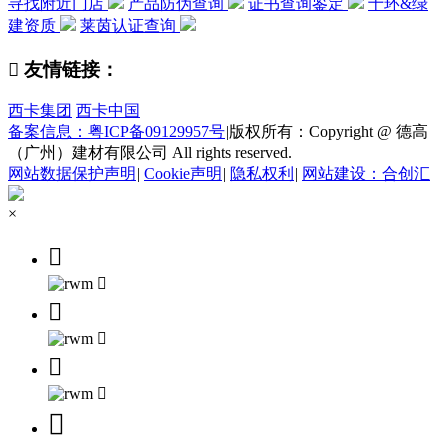
寻找附近门店
产品防伪查询
证书查询鉴定
十环&绿
建资质
莱茵认证查询

友情链接：
西卡集团
西卡中国
备案信息：粤ICP备09129957号
|
版权所有：Copyright @ 德高
（广州）建材有限公司 All rights reserved.
网站数据保护声明
|
Cookie声明
|
隐私权利
|
网站建设：合创汇
×






