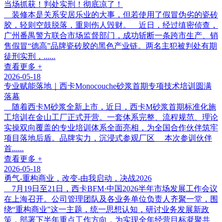
当场抓获！判处实刑！彻底凉了！
装修本是关系安居乐业的大事，但若使用了假冒伪劣的瓷砖
胶，轻则空鼓脱落，重则伤人毁财。 近日，经过缜密侦查，
广州番禺警方联合市场监督部门，成功斩断一条跨市生产、销
售假冒“德高”品牌瓷砖胶的黑色产业链。两名主犯被判处有期
徒刑实刑，......
查看更多 +
2026-05-18
专业赋能落地｜西卡Monocouche砂浆首期专项技术培训圆满
落幕
随着西卡M砂浆全新上市，近日，西卡M砂浆首期标准化施
工培训在金山工厂正式开营。一套体系完整、流程规范、理论
实操双向覆盖的专业培训体系全面亮相，为全国合作伙伴筑牢
项目落地后盾。品牌实力，沉浸式参观厂区 本次参训伙伴
首......
查看更多 +
2026-05-18
勇气-重构商业，改变-由我启动，决战2026
7月19日至21日，西卡BFM·中国2026半年市场发展工作会议
在上海召开。公司管理团队及各业务单位负责人齐聚一堂，围
绕“重构商业”这一主题，统一思想认知，研讨业务发展新政
策，部署下半年重点工作方向，为实现全年经营目标凝聚共