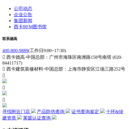
公司动态
企业公告
集团新闻
西卡BFM图书馆
联系德高
400-800-9889
(工作日9:00~17:30)

西卡德高·中国总部：广州市海珠区南洲路158号南塔 (020-
84411717)

西卡建筑装修材料·中国总部：上海市静安区江场三路252号



寻找附近门店
产品防伪查询
证书查询鉴定
十环&绿
建资质
莱茵认证查询