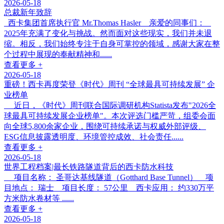
2026-05-18
总裁新年致辞
西卡集团首席执行官 Mr.Thomas Hasler 亲爱的同事们：
2025年充满了变化与挑战。然而面对这些现实，我们并未退
缩。相反，我们始终专注于自身可掌控的领域，感谢大家在整
个过程中展现的奉献精神和......
查看更多 +
2026-05-18
重磅！西卡再度荣登《时代》周刊 “全球最具可持续发展” 企
业榜单
近日，《时代》周刊联合国际调研机构Statista发布"2026全
球最具可持续发展企业榜单"。本次评选门槛严苛，组委会面
向全球5,800余家企业，围绕可持续承诺与权威外部评级、
ESG信息披露透明度、环境管控成效、社会责任......
查看更多 +
2026-05-18
世界工程档案|最长铁路隧道背后的西卡防水科技
项目名称： 圣哥达基线隧道（Gotthard Base Tunnel） 项
目地点： 瑞士 项目长度： 57公里 西卡应用： 约330万平
方米防水卷材等 ......
查看更多 +
2026-05-18