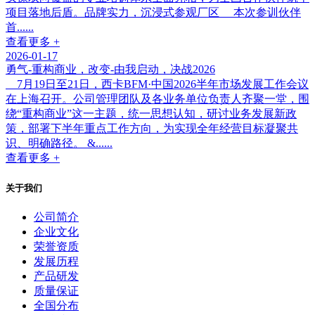
项目落地后盾。品牌实力，沉浸式参观厂区 本次参训伙伴
首......
查看更多 +
2026-01-17
勇气-重构商业，改变-由我启动，决战2026
7月19日至21日，西卡BFM·中国2026半年市场发展工作会议
在上海召开。公司管理团队及各业务单位负责人齐聚一堂，围
绕“重构商业”这一主题，统一思想认知，研讨业务发展新政
策，部署下半年重点工作方向，为实现全年经营目标凝聚共
识、明确路径。 &......
查看更多 +
关于我们
公司简介
企业文化
荣誉资质
发展历程
产品研发
质量保证
全国分布