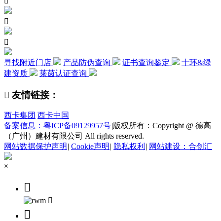



寻找附近门店
产品防伪查询
证书查询鉴定
十环&绿
建资质
莱茵认证查询

友情链接：
西卡集团
西卡中国
备案信息：粤ICP备09129957号
|
版权所有：Copyright @ 德高
（广州）建材有限公司 All rights reserved.
网站数据保护声明
|
Cookie声明
|
隐私权利
|
网站建设：合创汇
×


