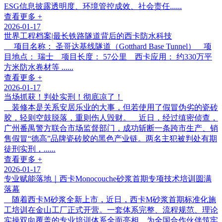
ESG信息披露透明度、环境管控成效、社会责任......
查看更多 +
2026-01-17
世界工程档案|最长铁路隧道背后的西卡防水科技
项目名称： 圣哥达基线隧道（Gotthard Base Tunnel） 项
目地点： 瑞士 项目长度： 57公里 西卡应用： 约330万平
方米防水卷材等 ......
查看更多 +
2026-01-17
当场抓获！判处实刑！彻底凉了！
装修本是关系安居乐业的大事，但若使用了假冒伪劣的瓷砖
胶，轻则空鼓脱落，重则伤人毁财。 近日，经过缜密侦查，
广州番禺警方联合市场监督部门，成功斩断一条跨市生产、销
售假冒“德高”品牌瓷砖胶的黑色产业链。两名主犯被判处有期
徒刑实刑，......
查看更多 +
2026-01-17
专业赋能落地｜西卡Monocouche砂浆首期专项技术培训圆满
落幕
随着西卡M砂浆全新上市，近日，西卡M砂浆首期标准化施
工培训在金山工厂正式开营。一套体系完整、流程规范、理论
实操双向覆盖的专业培训体系全面亮相，为全国合作伙伴筑牢