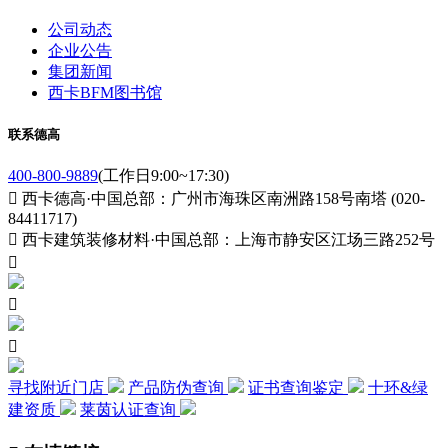
公司动态
企业公告
集团新闻
西卡BFM图书馆
联系德高
400-800-9889
(工作日9:00~17:30)

西卡德高·中国总部：广州市海珠区南洲路158号南塔 (020-
84411717)

西卡建筑装修材料·中国总部：上海市静安区江场三路252号



寻找附近门店
产品防伪查询
证书查询鉴定
十环&绿
建资质
莱茵认证查询