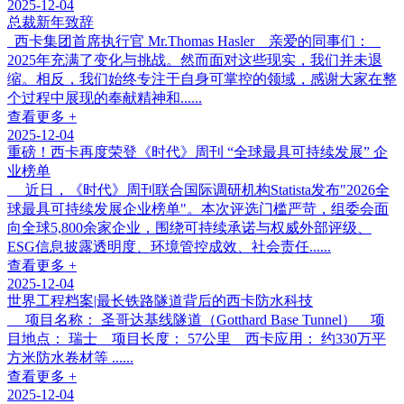
2025-12-04
总裁新年致辞
西卡集团首席执行官 Mr.Thomas Hasler 亲爱的同事们：
2025年充满了变化与挑战。然而面对这些现实，我们并未退
缩。相反，我们始终专注于自身可掌控的领域，感谢大家在整
个过程中展现的奉献精神和......
查看更多 +
2025-12-04
重磅！西卡再度荣登《时代》周刊 “全球最具可持续发展” 企
业榜单
近日，《时代》周刊联合国际调研机构Statista发布"2026全
球最具可持续发展企业榜单"。本次评选门槛严苛，组委会面
向全球5,800余家企业，围绕可持续承诺与权威外部评级、
ESG信息披露透明度、环境管控成效、社会责任......
查看更多 +
2025-12-04
世界工程档案|最长铁路隧道背后的西卡防水科技
项目名称： 圣哥达基线隧道（Gotthard Base Tunnel） 项
目地点： 瑞士 项目长度： 57公里 西卡应用： 约330万平
方米防水卷材等 ......
查看更多 +
2025-12-04