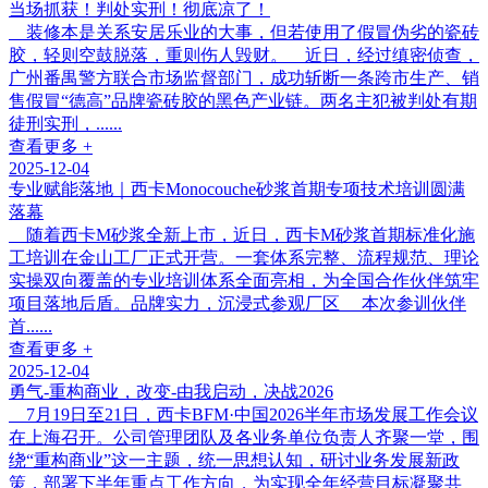
当场抓获！判处实刑！彻底凉了！
装修本是关系安居乐业的大事，但若使用了假冒伪劣的瓷砖
胶，轻则空鼓脱落，重则伤人毁财。 近日，经过缜密侦查，
广州番禺警方联合市场监督部门，成功斩断一条跨市生产、销
售假冒“德高”品牌瓷砖胶的黑色产业链。两名主犯被判处有期
徒刑实刑，......
查看更多 +
2025-12-04
专业赋能落地｜西卡Monocouche砂浆首期专项技术培训圆满
落幕
随着西卡M砂浆全新上市，近日，西卡M砂浆首期标准化施
工培训在金山工厂正式开营。一套体系完整、流程规范、理论
实操双向覆盖的专业培训体系全面亮相，为全国合作伙伴筑牢
项目落地后盾。品牌实力，沉浸式参观厂区 本次参训伙伴
首......
查看更多 +
2025-12-04
勇气-重构商业，改变-由我启动，决战2026
7月19日至21日，西卡BFM·中国2026半年市场发展工作会议
在上海召开。公司管理团队及各业务单位负责人齐聚一堂，围
绕“重构商业”这一主题，统一思想认知，研讨业务发展新政
策，部署下半年重点工作方向，为实现全年经营目标凝聚共