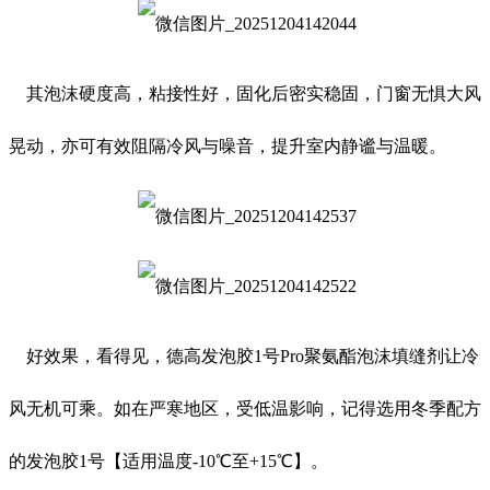
其泡沫硬度高，粘接性好，固化后密实稳固，门窗无惧大风
晃动，亦可有效阻隔冷风与噪音，提升室内静谧与温暖。
好效果，看得见，德高发泡胶1号Pro聚氨酯泡沫填缝剂让冷
风无机可乘。如在严寒地区，受低温影响，记得选用冬季配方
的发泡胶1号【适用温度-10℃至+15℃】。