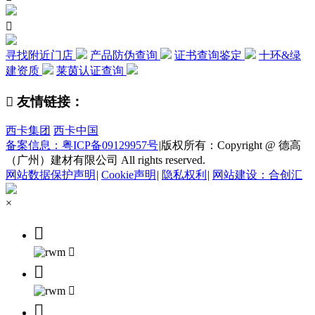

寻找附近门店
产品防伪查询
证书查询鉴定
十环&绿
建资质
莱茵认证查询

友情链接：
西卡集团
西卡中国
备案信息：粤ICP备09129957号
|
版权所有：Copyright @ 德高
（广州）建材有限公司 All rights reserved.
网站数据保护声明
|
Cookie声明
|
隐私权利
|
网站建设：合创汇
×




