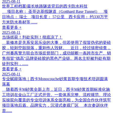
2025-08-11
世界工程档案|最长铁路隧道背后的西卡防水科技
项目名称： 圣哥达基线隧道（Gotthard Base Tunnel） 项
目地点： 瑞士 项目长度： 57公里 西卡应用： 约330万平
方米防水卷材等 ......
查看更多 +
2025-08-11
当场抓获！判处实刑！彻底凉了！
装修本是关系安居乐业的大事，但若使用了假冒伪劣的瓷砖
胶，轻则空鼓脱落，重则伤人毁财。 近日，经过缜密侦查，
广州番禺警方联合市场监督部门，成功斩断一条跨市生产、销
售假冒“德高”品牌瓷砖胶的黑色产业链。两名主犯被判处有期
徒刑实刑，......
查看更多 +
2025-08-11
专业赋能落地｜西卡Monocouche砂浆首期专项技术培训圆满
落幕
随着西卡M砂浆全新上市，近日，西卡M砂浆首期标准化施
工培训在金山工厂正式开营。一套体系完整、流程规范、理论
实操双向覆盖的专业培训体系全面亮相，为全国合作伙伴筑牢
项目落地后盾。品牌实力，沉浸式参观厂区 本次参训伙伴
首......