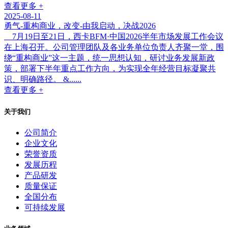
查看更多 +
2025-08-11
勇气-重构商业，改变-由我启动，决战2026
7月19日至21日，西卡BFM·中国2026半年市场发展工作会议
在上海召开。公司管理团队及各业务单位负责人齐聚一堂，围
绕“重构商业”这一主题，统一思想认知，研讨业务发展新政
策，部署下半年重点工作方向，为实现全年经营目标凝聚共
识、明确路径。 &......
查看更多 +
关于我们
公司简介
企业文化
荣誉资质
发展历程
产品研发
质量保证
全国分布
可持续发展