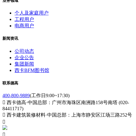
业务领域
个人及家庭用户
工程用户
电商用户
新闻资讯
公司动态
企业公告
集团新闻
西卡BFM图书馆
联系德高
400-800-9889
(工作日9:00~17:30)

西卡德高·中国总部：广州市海珠区南洲路158号南塔 (020-
84411717)

西卡建筑装修材料·中国总部：上海市静安区江场三路252号

