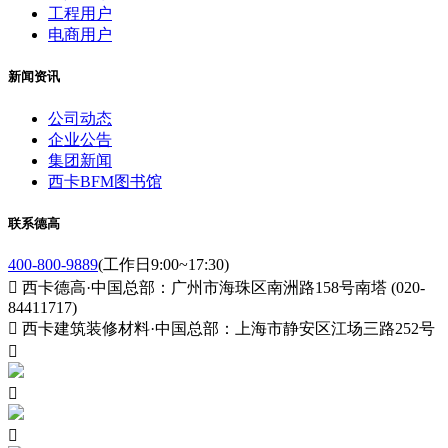
工程用户
电商用户
新闻资讯
公司动态
企业公告
集团新闻
西卡BFM图书馆
联系德高
400-800-9889
(工作日9:00~17:30)

西卡德高·中国总部：广州市海珠区南洲路158号南塔 (020-
84411717)

西卡建筑装修材料·中国总部：上海市静安区江场三路252号


