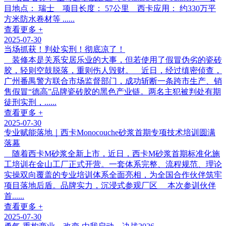
目地点： 瑞士 项目长度： 57公里 西卡应用： 约330万平
方米防水卷材等 ......
查看更多 +
2025-07-30
当场抓获！判处实刑！彻底凉了！
装修本是关系安居乐业的大事，但若使用了假冒伪劣的瓷砖
胶，轻则空鼓脱落，重则伤人毁财。 近日，经过缜密侦查，
广州番禺警方联合市场监督部门，成功斩断一条跨市生产、销
售假冒“德高”品牌瓷砖胶的黑色产业链。两名主犯被判处有期
徒刑实刑，......
查看更多 +
2025-07-30
专业赋能落地｜西卡Monocouche砂浆首期专项技术培训圆满
落幕
随着西卡M砂浆全新上市，近日，西卡M砂浆首期标准化施
工培训在金山工厂正式开营。一套体系完整、流程规范、理论
实操双向覆盖的专业培训体系全面亮相，为全国合作伙伴筑牢
项目落地后盾。品牌实力，沉浸式参观厂区 本次参训伙伴
首......
查看更多 +
2025-07-30