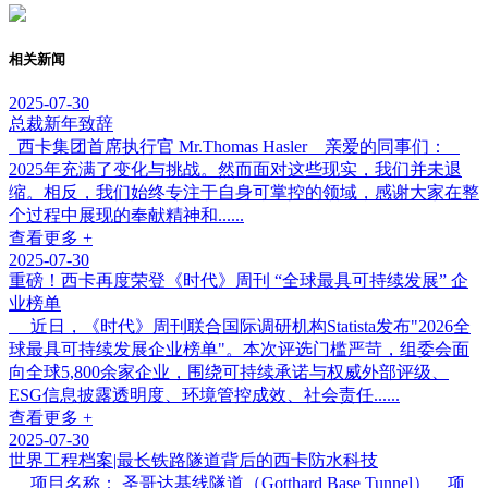
相关新闻
2025-07-30
总裁新年致辞
西卡集团首席执行官 Mr.Thomas Hasler 亲爱的同事们：
2025年充满了变化与挑战。然而面对这些现实，我们并未退
缩。相反，我们始终专注于自身可掌控的领域，感谢大家在整
个过程中展现的奉献精神和......
查看更多 +
2025-07-30
重磅！西卡再度荣登《时代》周刊 “全球最具可持续发展” 企
业榜单
近日，《时代》周刊联合国际调研机构Statista发布"2026全
球最具可持续发展企业榜单"。本次评选门槛严苛，组委会面
向全球5,800余家企业，围绕可持续承诺与权威外部评级、
ESG信息披露透明度、环境管控成效、社会责任......
查看更多 +
2025-07-30
世界工程档案|最长铁路隧道背后的西卡防水科技
项目名称： 圣哥达基线隧道（Gotthard Base Tunnel） 项