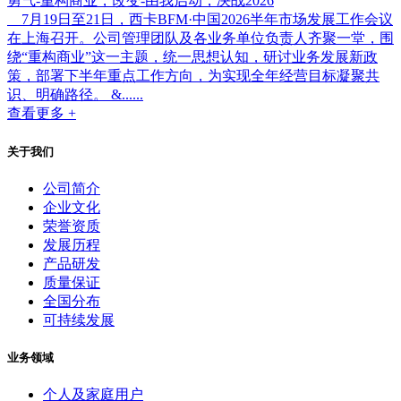
勇气-重构商业，改变-由我启动，决战2026
7月19日至21日，西卡BFM·中国2026半年市场发展工作会议
在上海召开。公司管理团队及各业务单位负责人齐聚一堂，围
绕“重构商业”这一主题，统一思想认知，研讨业务发展新政
策，部署下半年重点工作方向，为实现全年经营目标凝聚共
识、明确路径。 &......
查看更多 +
关于我们
公司简介
企业文化
荣誉资质
发展历程
产品研发
质量保证
全国分布
可持续发展
业务领域
个人及家庭用户