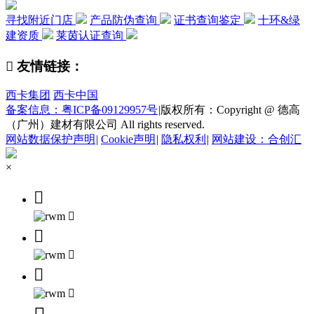
寻找附近门店
产品防伪查询
证书查询鉴定
十环&绿
建资质
莱茵认证查询

友情链接：
西卡集团
西卡中国
备案信息：粤ICP备09129957号
|
版权所有：Copyright @ 德高
（广州）建材有限公司 All rights reserved.
网站数据保护声明
|
Cookie声明
|
隐私权利
|
网站建设：合创汇
×





