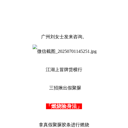
广州刘女士发来咨询。
江湖上冒牌货横行
三招揪出假聚脲
「燃烧验身法」
拿真假聚脲胶条进行燃烧