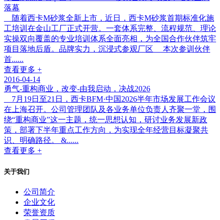
落幕
随着西卡M砂浆全新上市，近日，西卡M砂浆首期标准化施
工培训在金山工厂正式开营。一套体系完整、流程规范、理论
实操双向覆盖的专业培训体系全面亮相，为全国合作伙伴筑牢
项目落地后盾。品牌实力，沉浸式参观厂区 本次参训伙伴
首......
查看更多 +
2016-04-14
勇气-重构商业，改变-由我启动，决战2026
7月19日至21日，西卡BFM·中国2026半年市场发展工作会议
在上海召开。公司管理团队及各业务单位负责人齐聚一堂，围
绕“重构商业”这一主题，统一思想认知，研讨业务发展新政
策，部署下半年重点工作方向，为实现全年经营目标凝聚共
识、明确路径。 &......
查看更多 +
关于我们
公司简介
企业文化
荣誉资质