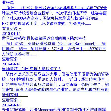
业榜单
近日，《时代》周刊联合国际调研机构Statista发布"2026全
球最具可持续发展企业榜单"。本次评选门槛严苛，组委会面
向全球5,800余家企业，围绕可持续承诺与权威外部评级、
ESG信息披露透明度、环境管控成效、社会责任......
查看更多 +
2016-04-14
世界工程档案|最长铁路隧道背后的西卡防水科技
项目名称： 圣哥达基线隧道（Gotthard Base Tunnel） 项
目地点： 瑞士 项目长度： 57公里 西卡应用： 约330万平
方米防水卷材等 ......
查看更多 +
2016-04-14
当场抓获！判处实刑！彻底凉了！
装修本是关系安居乐业的大事，但若使用了假冒伪劣的瓷砖
胶，轻则空鼓脱落，重则伤人毁财。 近日，经过缜密侦查，
广州番禺警方联合市场监督部门，成功斩断一条跨市生产、销
售假冒“德高”品牌瓷砖胶的黑色产业链。两名主犯被判处有期
徒刑实刑，......
查看更多 +
2016-04-14
专业赋能落地｜西卡Monocouche砂浆首期专项技术培训圆满