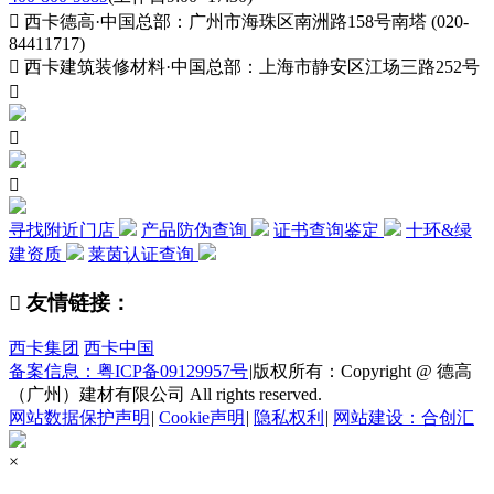

西卡德高·中国总部：广州市海珠区南洲路158号南塔 (020-
84411717)

西卡建筑装修材料·中国总部：上海市静安区江场三路252号



寻找附近门店
产品防伪查询
证书查询鉴定
十环&绿
建资质
莱茵认证查询

友情链接：
西卡集团
西卡中国
备案信息：粤ICP备09129957号
|
版权所有：Copyright @ 德高
（广州）建材有限公司 All rights reserved.
网站数据保护声明
|
Cookie声明
|
隐私权利
|
网站建设：合创汇
×